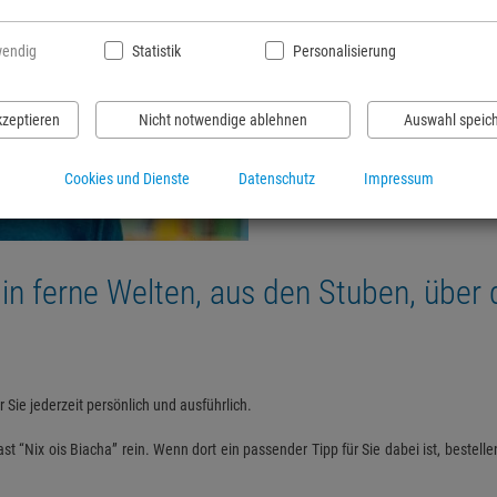
Willkomme
endig
Statistik
Personalisierung
kzeptieren
Nicht notwendige ablehnen
Auswahl speic
Cookies und Dienste
Datenschutz
Impressum
n ferne Welten, aus den Stuben, über di
Sie jederzeit persönlich und ausführlich.
t “Nix ois Biacha” rein. Wenn dort ein passender Tipp für Sie dabei ist, bestell