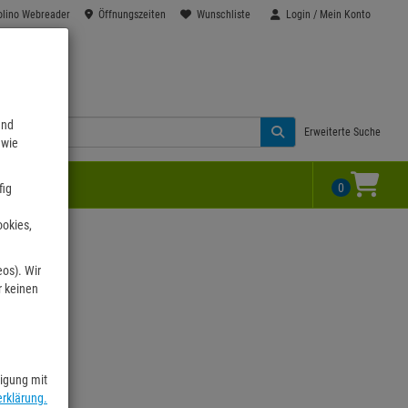
olino Webreader
Öffnungszeiten
Wunschliste
Login / Mein Konto
end
Erweiterte Suche
 wie
0
fig
ookies,
eos). Wir
r keinen
ligung mit
rklärung.