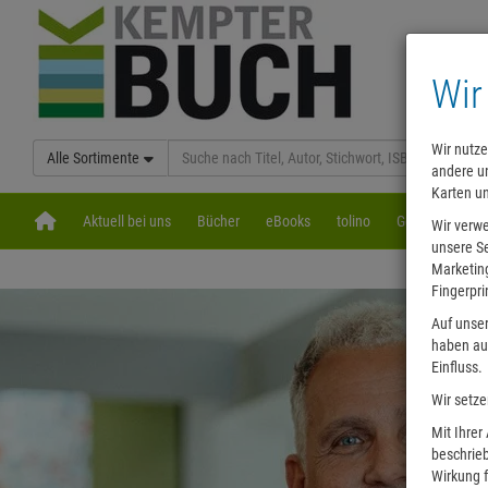
Wir
Wir nutze
Alle Sortimente
andere un
Karten u
Aktuell bei uns
Bücher
eBooks
tolino
Gerade gelese
Wir verw
unsere Se
Marketing
Fingerpri
Auf unser
haben auf
Einfluss.
Wir setze
Mit Ihrer
beschrieb
Wirkung f