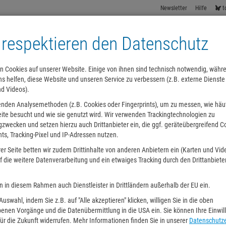
Newsletter
Hilfe
t
 respektieren den Datenschutz
n Cookies auf unserer Website. Einige von ihnen sind technisch notwendig, währ
s helfen, diese Website und unseren Service zu verbessern (z.B. externe Dienste
nd Videos).
n
Podcast
Kids
Lesesommer
Alle Kategorien
enden Analysemethoden (z.B. Cookies oder Fingerprints), um zu messen, wie häu
ite besucht und wie sie genutzt wird. Wir verwenden Trackingtechnologien zu
zwecken und setzen hierzu auch Drittanbieter ein, die ggf. geräteübergreifend C
nts, Tracking-Pixel und IP-Adressen nutzen.
er Seite betten wir zudem Drittinhalte von anderen Anbietern ein (Karten und Vid
 die weitere Datenverarbeitung und ein etwaiges Tracking durch den Drittanbiete
n in diesem Rahmen auch Dienstleister in Drittländern außerhalb der EU ein.
 Auswahl, indem Sie z.B. auf "Alle akzeptieren" klicken, willigen Sie in die oben
enen Vorgänge und die Datenübermittlung in die USA ein. Sie können Ihre Einwil
ür die Zukunft widerrufen. Mehr Informationen finden Sie in unserer
Datenschutze