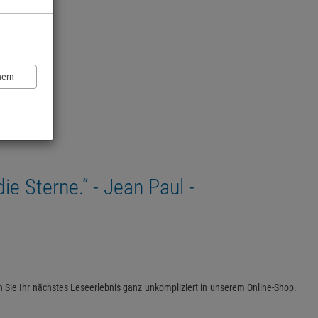
n
hern
e Sterne.“ - Jean Paul -
en Sie Ihr nächstes Leseerlebnis ganz unkompliziert in unserem Online-Shop.